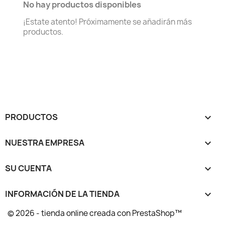
No hay productos disponibles
¡Estate atento! Próximamente se añadirán más
productos.
PRODUCTOS

NUESTRA EMPRESA

SU CUENTA

INFORMACIÓN DE LA TIENDA
keyboard_arrow_down
© 2026 - tienda online creada con PrestaShop™