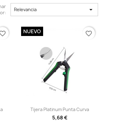
nar

Relevancia
or:
NUEVO
vorite_border
favorite_border
Vista rápida

ta
Tijera Platinum Punta Curva
5,68 €