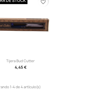
RA DE STOCK
favorite_border
Vista rápida

Tijera Bud Cutter
4,45 €
ando 1-4 de 4 artículo(s)