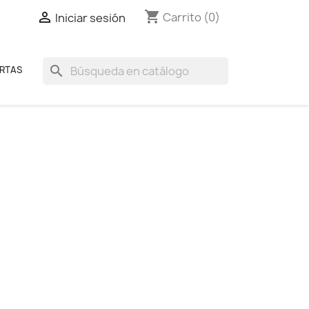
shopping_cart

Carrito
(0)
Iniciar sesión
search
RTAS