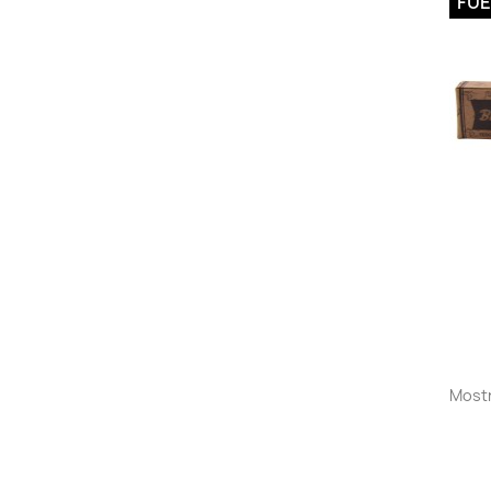
FUE
Mostr