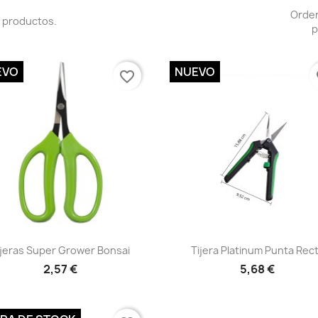
Orde
 productos.
p
EVO
NUEVO
favorite_border
fa
Vista rápida
Vista rápida


ijeras Super Grower Bonsai
Tijera Platinum Punta Rec
2,57 €
5,68 €