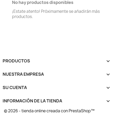
No hay productos disponibles
¡Estate atento! Próximamente se añadirán más
productos.
PRODUCTOS

NUESTRA EMPRESA

SU CUENTA

INFORMACIÓN DE LA TIENDA
keyboard_arrow_down
© 2026 - tienda online creada con PrestaShop™