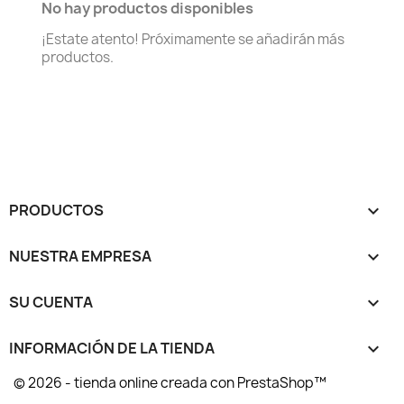
No hay productos disponibles
¡Estate atento! Próximamente se añadirán más
productos.
PRODUCTOS

NUESTRA EMPRESA

SU CUENTA

INFORMACIÓN DE LA TIENDA
keyboard_arrow_down
© 2026 - tienda online creada con PrestaShop™