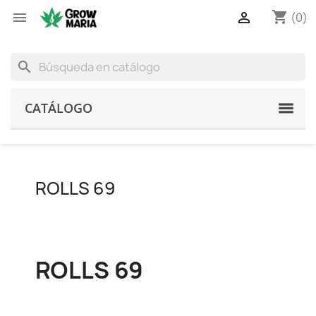
shopping_cart


(0)
search
CATÁLOGO
ROLLS 69
ROLLS 69