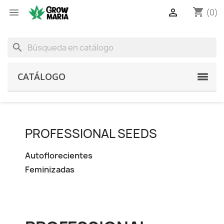
shopping_cart


(0)
search
CATÁLOGO
PROFESSIONAL SEEDS
Autoflorecientes
Feminizadas