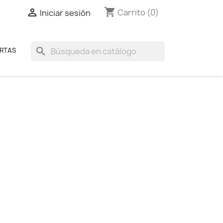
shopping_cart

Carrito
(0)
Iniciar sesión
search
RTAS