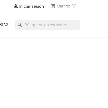
shopping_cart

Carrito
(0)
Iniciar sesión
search
RTAS