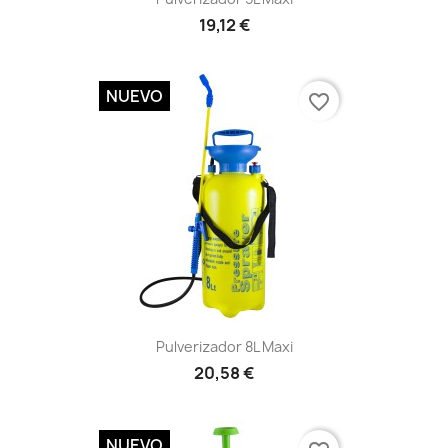
19,12 €
NUEVO
favorite_border
Vista rápida

Pulverizador 8L Maxi
20,58 €
NUEVO