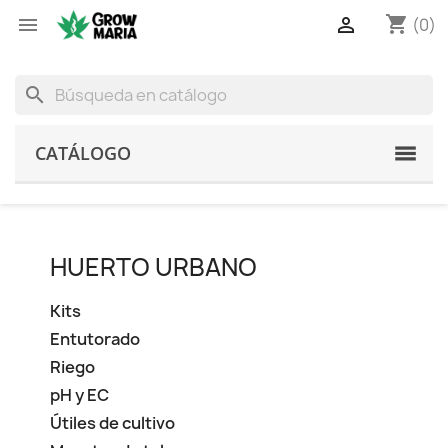
shopping_cart


(0)
search
CATÁLOGO
HUERTO URBANO
Kits
Entutorado
Riego
pH y EC
Útiles de cultivo