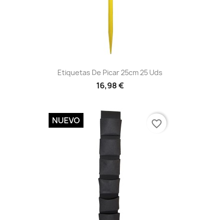
Vista rápida

Etiquetas De Picar 25cm 25 Uds
16,98 €
NUEVO
favorite_border