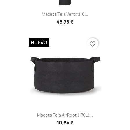
Vista rápida

Maceta Tela Vertical 6...
45,78 €
NUEVO
favorite_border
Vista rápida

Maceta Tela AirRoot (170L)...
10,84 €