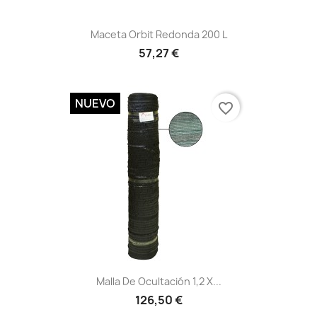
Vista rápida

Maceta Orbit Redonda 200 L
57,27 €
NUEVO
favorite_border
Vista rápida

Malla De Ocultación 1,2 X...
126,50 €