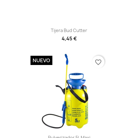
Vista rápida

Tijera Bud Cutter
4,45 €
NUEVO
favorite_border
Vista rápida

Pulverizador 5L Maxi