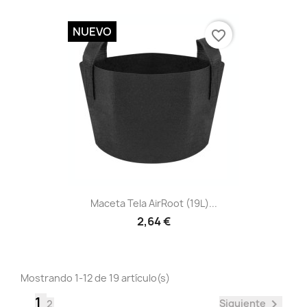
NUEVO
favorite_border
Vista rápida

Maceta Tela AirRoot (19L)...
2,64 €
Mostrando 1-12 de 19 artículo(s)
1

Siguiente
2