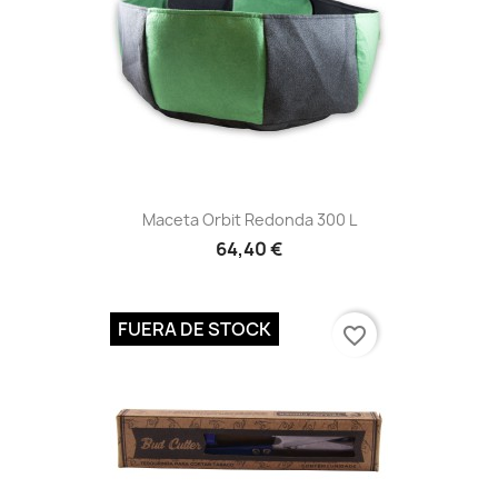
Vista rápida

Maceta Orbit Redonda 300 L
64,40 €
FUERA DE STOCK
favorite_border