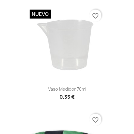
NUEVO
favorite_border
Vista rápida

Vaso Medidor 70ml
0,35 €
favorite_border