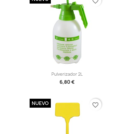
favorite_border
Vista rápida

Pulverizador 2L
6,80 €
NUEVO
favorite_border