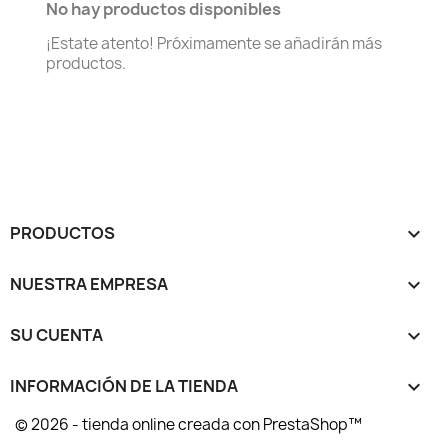
No hay productos disponibles
¡Estate atento! Próximamente se añadirán más
productos.
PRODUCTOS

NUESTRA EMPRESA

SU CUENTA

INFORMACIÓN DE LA TIENDA
keyboard_arrow_down
© 2026 - tienda online creada con PrestaShop™