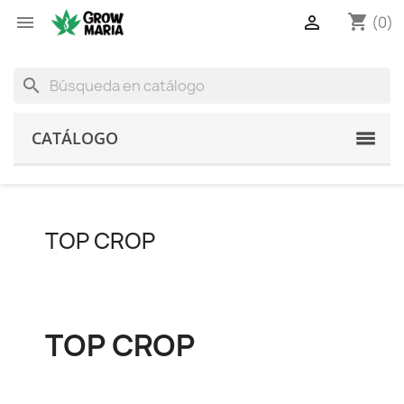
shopping_cart


(0)
search
CATÁLOGO
TOP CROP
TOP CROP