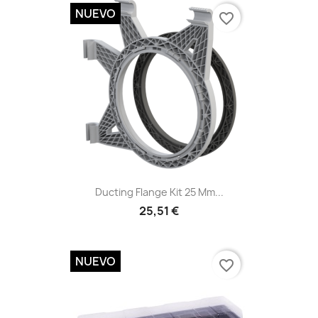
NUEVO
favorite_border
Vista rápida

Ducting Flange Kit 25 Mm...
25,51 €
NUEVO
favorite_border