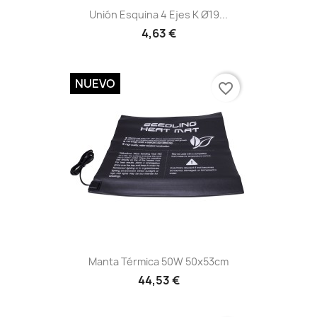
Vista rápida

Unión Esquina 4 Ejes K Ø19...
4,63 €
NUEVO
favorite_border
Vista rápida

Manta Térmica 50W 50x53cm
44,53 €