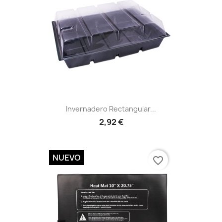
Vista rápida

Invernadero Rectangular...
2,92 €
NUEVO
favorite_border