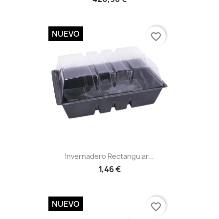
NUEVO
favorite_border
Vista rápida

Invernadero Rectangular...
1,46 €
NUEVO
favorite_border