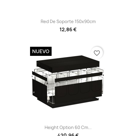
Vista rápida

Red De Soporte 150x90cm
12,86 €
NUEVO
favorite_border
Vista rápida

Height Option 60 Cm...
420,96 €