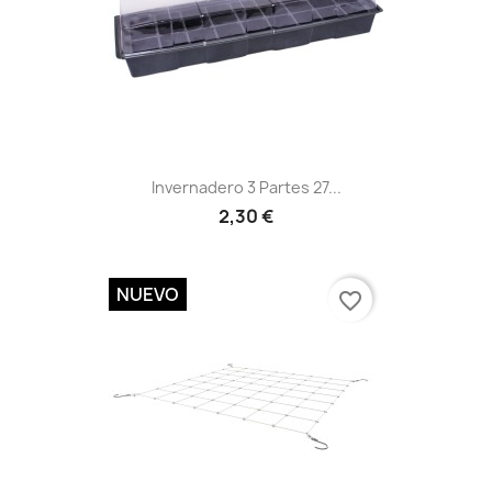
Vista rápida

Invernadero 3 Partes 27...
2,30 €
NUEVO
favorite_border