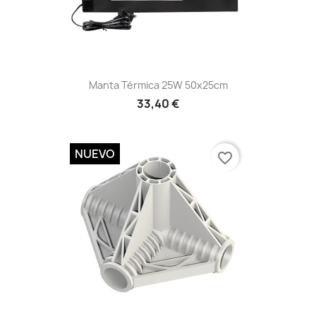
Vista rápida

Manta Térmica 25W 50x25cm
33,40 €
NUEVO
favorite_border