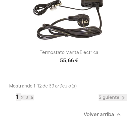
Vista rápida

Termostato Manta Eléctrica
55,66 €
Mostrando 1-12 de 39 artículo(s)
1

Siguiente
2
3
4
Volver arriba
