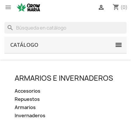
shopping_cart


(0)
search
CATÁLOGO
ARMARIOS E INVERNADEROS
Accesorios
Repuestos
Armarios
Invernaderos