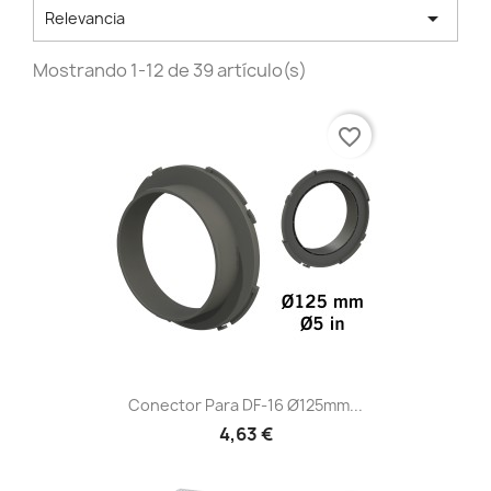

Relevancia
Mostrando 1-12 de 39 artículo(s)
favorite_border
Vista rápida

Conector Para DF-16 Ø125mm...
4,63 €